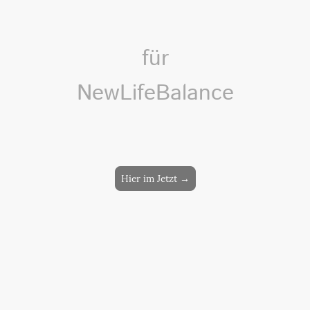
Raum
für
NewLifeBalance
Hier entsteht, was trägt – im Jetzt. Im Bleiben
und Halten
.
Hier im Jetzt →